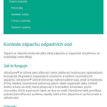
Ostatní produkty
Mlžná děla
Nakládací hubice
Filtrační technika
Dopravní systémy
Kontrola zápachu odpadních vod
Zápach je obecně emitován jako zdroj zápachu a organické sloučeniny se
rozkládají nebo těkají.
Jak to funguje
UltraZyme® je účinný jako očkovací nebo udržovací kultura pro optimalizaci
biologické degradace organických sloučenin a snížení souvisejících
zápachů. UltraZyme® účinně eliminuje nahromaděné tuky, oleje a mastnotu
(FOG), fekálie, nestrávené potraviny, jakož i další organické látky (včetně
sedlin a kalu na dně), které přispívají k hromadění amoniaku, plynů
sirovodíku (H2S) a pevných látek ze dna ve vodě. UltraZyme také pročišťuje
potrubí/odvodňovací systémy, lapáky tuků a bez zápachové zachycovače a
odlučovače.
Výhody