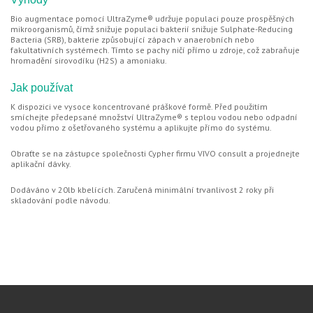
Bio augmentace pomocí UltraZyme® udržuje populaci pouze prospěšných
mikroorganismů, čímž snižuje populaci bakterií snižuje Sulphate-Reducing
Bacteria (SRB), bakterie způsobující zápach v anaerobních nebo
fakultativních systémech. Tímto se pachy ničí přímo u zdroje, což zabraňuje
hromadění sirovodíku (H2S) a amoniaku.
Jak používat
K dispozici ve vysoce koncentrované práškové formě. Před použitím
smíchejte předepsané množství UltraZyme® s teplou vodou nebo odpadní
vodou přímo z ošetřovaného systému a aplikujte přímo do systému.
Obraťte se na zástupce společnosti Cypher firmu VIVO consult a projednejte
aplikační dávky.
Dodáváno v 20lb kbelících. Zaručená minimální trvanlivost 2 roky při
skladování podle návodu.