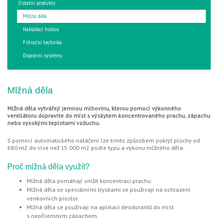
Ostatní produkty
Mlžná děla
Nakládací hubice
Filtrační technika
Dopravní systémy
Mlžná děla
Mlžná děla vytvářejí jemnou mlhovinu, kterou pomocí výkonného
ventilátoru dopravíte do míst s výskytem koncentrovaného prachu, zápachu
nebo vysokými teplotami vzduchu.
S pomocí automatického natáčení lze tímto způsobem pokrýt plochy od
680 m2 do více než 15 000 m2 podle typu a výkonu mlžného děla.
Proč mlžná děla využít?
Mlžná děla pomáhají snížit koncentraci prachu.
Mlžná děla se speciálními tryskami se používají na ochlazení
venkovních prostor.
Mlžná děla se používají na aplikaci deodorantů do míst
s nepříjemným zápachem.