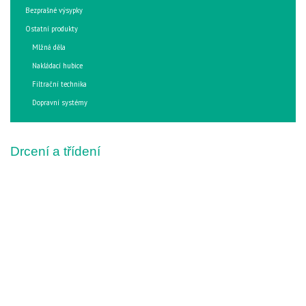
Bezprašné výsypky
Ostatní produkty
Mlžná děla
Nakládací hubice
Filtrační technika
Dopravní systémy
Drcení a třídení