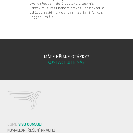
trysky (Fogger), které obsluha a technici
údržby musí řešit během provozu odstávkou a
údržbou systému k obnovení správné funkce.
Fogger – mlžící […]
MÁTE NĚJAKÉ OTÁZKY?
KONTAKTUJTE NÁS!
JSME
VIVO CONSULT
KOMPLEXNÍ ŘEŠENÍ PRACHU