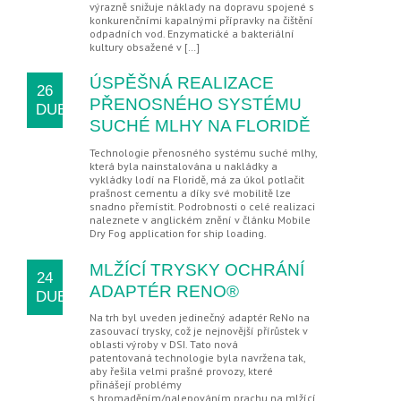
výrazně snižuje náklady na dopravu spojené s
konkurenčními kapalnými přípravky na čištění
odpadních vod. Enzymatické a bakteriální
kultury obsažené v […]
ÚSPĚŠNÁ REALIZACE
26
PŘENOSNÉHO SYSTÉMU
DUB
SUCHÉ MLHY NA FLORIDĚ
Technologie přenosného systému suché mlhy,
která byla nainstalována u nakládky a
vykládky lodí na Floridě, má za úkol potlačit
prašnost cementu a díky své mobilitě lze
snadno přemístit. Podrobnosti o celé realizaci
naleznete v anglickém znění v článku Mobile
Dry Fog application for ship loading.
MLŽÍCÍ TRYSKY OCHRÁNÍ
24
ADAPTÉR RENO®
DUB
Na trh byl uveden jedinečný adaptér ReNo na
zasouvací trysky, což je nejnovější přírůstek v
oblasti výroby v DSI. Tato nová
patentovaná technologie byla navržena tak,
aby řešila velmi prašné provozy, které
přinášejí problémy
s hromaděním/nalepováním prachu na mlžící