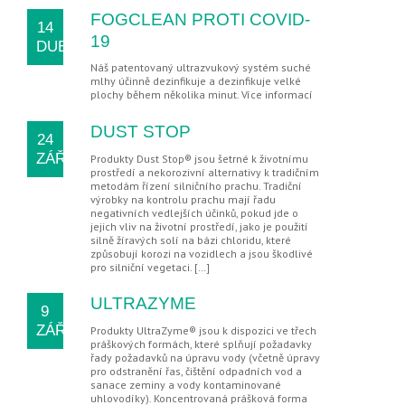
FOGCLEAN PROTI COVID-
14
19
DUB
Náš patentovaný ultrazvukový systém suché
mlhy účinně dezinfikuje a dezinfikuje velké
plochy během několika minut. Více informací
DUST STOP
24
ZÁŘ
Produkty Dust Stop® jsou šetrné k životnímu
prostředí a nekorozivní alternativy k tradičním
metodám řízení silničního prachu. Tradiční
výrobky na kontrolu prachu mají řadu
negativních vedlejších účinků, pokud jde o
jejich vliv na životní prostředí, jako je použití
silně žíravých solí na bázi chloridu, které
způsobují korozi na vozidlech a jsou škodlivé
pro silniční vegetaci. […]
ULTRAZYME
9
ZÁŘ
Produkty UltraZyme® jsou k dispozici ve třech
práškových formách, které splňují požadavky
řady požadavků na úpravu vody (včetně úpravy
pro odstranění řas, čištění odpadních vod a
sanace zeminy a vody kontaminované
uhlovodíky). Koncentrovaná prášková forma