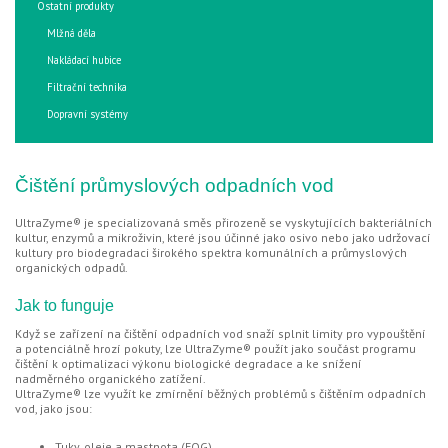
Ostatní produkty
Mlžná děla
Nakládací hubice
Filtrační technika
Dopravní systémy
Čištění průmyslových odpadních vod
UltraZyme® je specializovaná směs přirozeně se vyskytujících bakteriálních
kultur, enzymů a mikroživin, které jsou účinné jako osivo nebo jako udržovací
kultury pro biodegradaci širokého spektra komunálních a průmyslových
organických odpadů.
Jak to funguje
Když se zařízení na čištění odpadních vod snaží splnit limity pro vypouštění
a potenciálně hrozí pokuty, lze UltraZyme® použít jako součást programu
čištění k optimalizaci výkonu biologické degradace a ke snížení
nadměrného organického zatížení.
UltraZyme® lze využít ke zmírnění běžných problémů s čištěním odpadních
vod, jako jsou:
Tuky, oleje a mastnota (FOG)