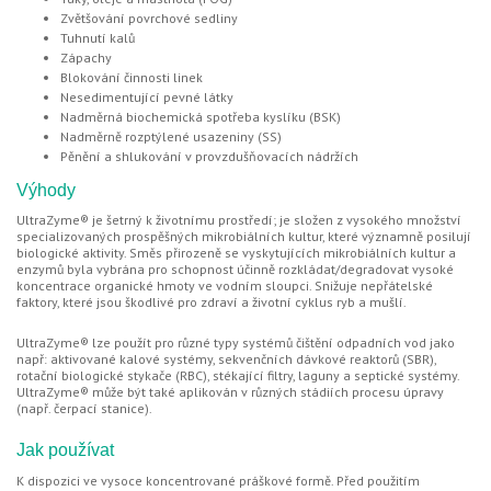
Zvětšování povrchové sedliny
Tuhnutí kalů
Zápachy
Blokování činnosti linek
Nesedimentující pevné látky
Nadměrná biochemická spotřeba kyslíku (BSK)
Nadměrně rozptýlené usazeniny (SS)
Pěnění a shlukování v provzdušňovacích nádržích
Výhody
UltraZyme® je šetrný k životnímu prostředí; je složen z vysokého množství
specializovaných prospěšných mikrobiálních kultur, které významně posilují
biologické aktivity. Směs přirozeně se vyskytujících mikrobiálních kultur a
enzymů byla vybrána pro schopnost účinně rozkládat/degradovat vysoké
koncentrace organické hmoty ve vodním sloupci. Snižuje nepřátelské
faktory, které jsou škodlivé pro zdraví a životní cyklus ryb a mušlí.
UltraZyme® lze použít pro různé typy systémů čištění odpadních vod jako
např: aktivované kalové systémy, sekvenčních dávkové reaktorů (SBR),
rotační biologické stykače (RBC), stékající filtry, laguny a septické systémy.
UltraZyme® může být také aplikován v různých stádiích procesu úpravy
(např. čerpací stanice).
Jak používat
K dispozici ve vysoce koncentrované práškové formě. Před použitím