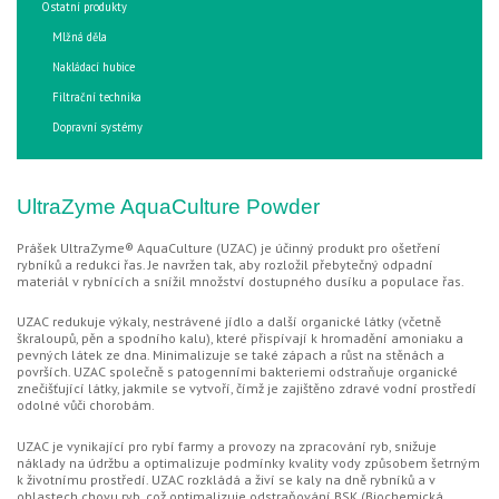
Ostatní produkty
Mlžná děla
Nakládací hubice
Filtrační technika
Dopravní systémy
UltraZyme AquaCulture Powder
Prášek UltraZyme® AquaCulture (UZAC) je účinný produkt pro ošetření
rybníků a redukci řas. Je navržen tak, aby rozložil přebytečný odpadní
materiál v rybnících a snížil množství dostupného dusíku a populace řas.
UZAC redukuje výkaly, nestrávené jídlo a další organické látky (včetně
škraloupů, pěn a spodního kalu), které přispívají k hromadění amoniaku a
pevných látek ze dna. Minimalizuje se také zápach a růst na stěnách a
površích. UZAC společně s patogenními bakteriemi odstraňuje organické
znečišťující látky, jakmile se vytvoří, čímž je zajištěno zdravé vodní prostředí
odolné vůči chorobám.
UZAC je vynikající pro rybí farmy a provozy na zpracování ryb, snižuje
náklady na údržbu a optimalizuje podmínky kvality vody způsobem šetrným
k životnímu prostředí. UZAC rozkládá a živí se kaly na dně rybníků a v
oblastech chovu ryb, což optimalizuje odstraňování BSK (Biochemická