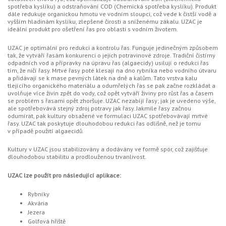
spotřeba kyslíku) a odstraňování COD (Chemická spotřeba kyslíku). Produkt
dále redukuje organickou hmotu ve vodním sloupci, což vede k čistší vodě a
vyšším hladinám kyslíku, zlepšené čirosti a sníženému zákalu. UZAC je
ideální produkt pro ošetření řas pro oblasti s vodním životem.
UZAC je optimální pro redukci a kontrolu řas. Funguje jedinečným způsobem
tak, že vytváří řasám konkurenci o jejich potravinové zdroje. Tradiční čistírny
odpadních vod a přípravky na úpravu řas (algaecidy) usilují o redukci řas
tím, že ničí řasy. Mrtvé řasy poté klesají na dno rybníka nebo vodního útvaru
a přidávají se k mase pevných látek na dně a kalům. Tato vrstva kalu
tlejícího organického materiálu a odumřelých řas se pak začne rozkládat a
uvolňuje více živin zpět do vody, což opět vytváří živiny pro růst řas a časem
se problém s řasami opět zhoršuje. UZAC nezabíjí řasy; jak je uvedeno výše,
ale spotřebovává stejný zdroj potravy jak řasy. Jakmile řasy začnou
odumírat, pak kultury obsažené ve formulaci UZAC spotřebovávají mrtvé
řasy. UZAC tak poskytuje dlouhodobou redukci řas odlišně, než je tomu
v případě použití algaecidů.
Kultury v UZAC jsou stabilizovány a dodávány ve formě spór, což zajišťuje
dlouhodobou stabilitu a prodlouženou trvanlivost.
UZAC lze použít pro následující aplikace:
Rybníky
Akvária
Jezera
Golfová hřiště