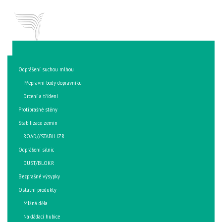
O nás
Odprášení suchou mlhou
JSME
VIVO CONSULT
Produkty
KOMPLEXNÍ ŘEŠENÍ PRACHU
Přepravní body dopravníku
Služby
Drcení a třídení
VIVO
Protiprašné stěny
info@vivoconsult.com
Reference
+420 602 443 914
KONTAKT
Stabilizace zemin
Ke stažení
ROAD//STABILIZR
Foto a video
Odprášení silnic
Blog
DUST/BLOKR
CZ
ENG
Bezprašné výsypky
Kontakt
Ostatní produkty
Mlžná děla
Nakládací hubice