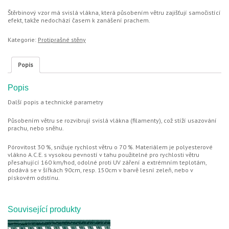
Štěrbinový vzor má svislá vlákna, která působením větru zajišťují samočistící
efekt, takže nedochází časem k zanášení prachem.
Kategorie:
Protiprašné stěny
Popis
Popis
Další popis a technické parametry
Působením větru se rozvibrují svislá vlákna (filamenty), což stíží usazování
prachu, nebo sněhu.
Pórovitost 30 %, snižuje rychlost větru o 70 %. Materiálem je polyesterové
vlákno A.C.E. s vysokou pevností v tahu použitelné pro rychlosti větru
přesahující 160 km/hod, odolné proti UV záření a extrémním teplotám,
dodává se v šířkách 90cm, resp. 150cm v barvě lesní zeleň, nebo v
pískovém odstínu.
Související produkty