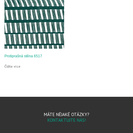
Protiprašná stěna 6517
Čtěte více
MÁTE NĚJAKÉ OTÁZKY?
KONTAKTUJTE NÁS!