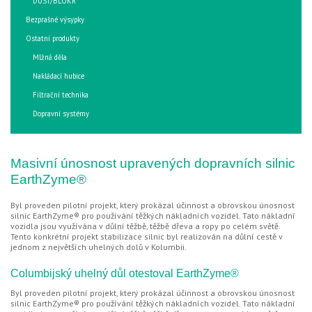
DUST/BLOKR
Bezprašné výsypky
Ostatní produkty
Mlžná děla
Nakládací hubice
Filtrační technika
Dopravní systémy
Masivní únosnost upravených dopravních silnic
EarthZyme®
Byl proveden pilotní projekt, který prokázal účinnost a obrovskou únosnost
silnic EarthZyme® pro používání těžkých nákladních vozidel. Tato nákladní
vozidla jsou využívána v důlní těžbě, těžbě dřeva a ropy po celém světě.
Tento konkrétní projekt stabilizace silnic byl realizován na důlní cestě v
jednom z největších uhelných dolů v Kolumbii.
Columbijský uhelný důl otestoval EarthZyme®
Byl proveden pilotní projekt, který prokázal účinnost a obrovskou únosnost
silnic EarthZyme® pro používání těžkých nákladních vozidel. Tato nákladní