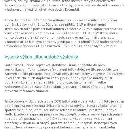
vozidla jsou využívána v důlní těžbě, těžbě dřeva a ropy po celém světě.
Tento konkrétní projekt stabilizace silnic byl realizován na důlní komunikaci
v jednom z největších uhelných dolů v Kolumbii.
Tento důl produkuje téměř dva miliony tun uhlí ročně a udržuje příkryvný
poměr skrývky k uhlí 6 : 1. Důl převeze přibližně 15 milionů metrů
krychlových ročně pomocí nákladních vozidel CAT 793 s kapacitou 380 tun.
Využívá také menší kamiony CAT 777 s kapacitou 140 tun. Veškeré uhlí v
tomto dole se převáží po komunikacích se dvěma jízdními pruhy auty
s hmotností 32 tun. Tyto kamiony jezdí po silnici přibližně 22 hodin denně s
frekvencí jednoho CAT 793 každých 5 minut a CAT 777 každých 5 minut.
Vysoký výkon, dlouhodobé výsledky
EarthZyme® účinně zajišťoval stabilizaci silnic na těchto důlních
komunikacích. To umožnilo zefektivnění těžby dolu, zvýšilo produktivitu a
zároveň snížilo prostoje. Doly bývají obvykle umístěny v nejvíce izolovaných
lokalitách. Na jejich dopravní cesty jsou kladeny vysoké nároky. Musí
odolávat těžkému a nepřetržitému provozu, často na velmi velké
vzdálenosti. Stabilizace těchto silnic je nesmírně důležitá pro udržení
provozně těžebních činností.
Tento obrovský důl představuje 20% těžby uhlí v celé Kolumbii. Toto je velmi
dobrá zpráva pro všechna těžká průmyslová odvětví, která vyžadují únosné
spolehlivé silnice, které jsou navíc šetrné k životnímu prostředí. To také
vedlo k letecké expresní přepravě Dust Stop®, protože veškerý prach patrný
na fotografii pochází z minerálů v kamionu. Všechny vozíky jsou nyní
potaženy vrstvou Dust Stop®, protože zabraňuje rozptylu nebezpečných
částic. Nové zákony brzy upraví nakládání s prachem nejen v nákladní