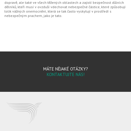
dopravě, ale také ve všech těžených oblastech a zajistí bezpečnost důlních
dělníků, kteří musí v ovzduší vdechovat nebezpečné částice, které způsobují
tolik vážných onemocnění, která se tak často vyskytují v prostředí s
nebezpečným prachem, jako je tato.
MÁTE NĚJAKÉ OTÁZKY?
KONTAKTUJTE NÁS!