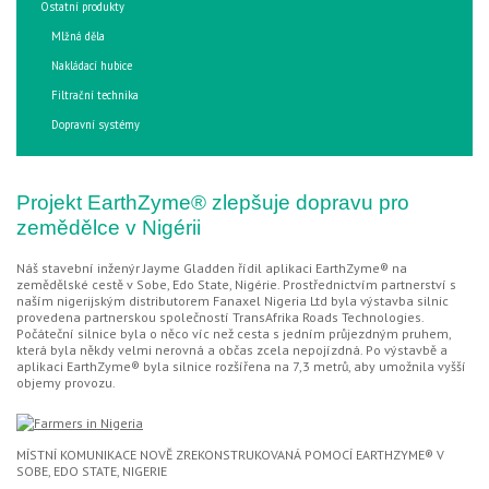
Ostatní produkty
Mlžná děla
Nakládací hubice
Filtrační technika
Dopravní systémy
Projekt EarthZyme® zlepšuje dopravu pro
zemědělce v Nigérii
Náš stavební inženýr Jayme Gladden řídil aplikaci EarthZyme® na
zemědělské cestě v Sobe, Edo State, Nigérie. Prostřednictvím partnerství s
naším nigerijským distributorem Fanaxel Nigeria Ltd byla výstavba silnic
provedena partnerskou společností TransAfrika Roads Technologies.
Počáteční silnice byla o něco víc než cesta s jedním průjezdným pruhem,
která byla někdy velmi nerovná a občas zcela nepojízdná. Po výstavbě a
aplikaci EarthZyme® byla silnice rozšířena na 7,3 metrů, aby umožnila vyšší
objemy provozu.
MÍSTNÍ KOMUNIKACE NOVĚ ZREKONSTRUKOVANÁ POMOCÍ EARTHZYME® V
SOBE, EDO STATE, NIGERIE