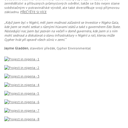
zemědělství a příbuzných průmyslových odvětví, takže se Edo nejen stane
soběstačným v potravinářské výrobě, ale také diverzifikuje svoji příjmovou
základnu.
PŘEČTĚTE SI VÍCE
„Když jsem byl v Nigérii, měl jsem možnost zúčastnit se Investice v Nigéra Gala,
kde jsem se mohl setkat s různými hlavami států a také s guvernérem Edo State.
Následující noc jsem byl pozván na večeři v domě guvernéra, kde jsem si s ním
mohl sednout a diskutovat o stavu infrastruktury v Nigérii a roli, kterou může
Cypher hrát při opravě všech silnic v zemi.“
Jayme Gladden
, stavební předák, Cypher Environmental