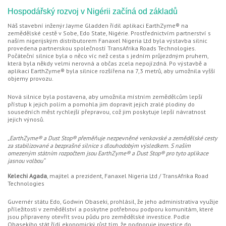
Hospodářský rozvoj v Nigérii začíná od základů
Náš stavební inženýr Jayme Gladden řídil aplikaci EarthZyme® na
zemědělské cestě v Sobe, Edo State, Nigérie. Prostřednictvím partnerství s
naším nigerijským distributorem Fanaxel Nigeria Ltd byla výstavba silnic
provedena partnerskou společností TransAfrika Roads Technologies.
Počáteční silnice byla o něco víc než cesta s jedním průjezdným pruhem,
která byla někdy velmi nerovná a občas zcela nepojízdná. Po výstavbě a
aplikaci EarthZyme® byla silnice rozšířena na 7,3 metrů, aby umožnila vyšší
objemy provozu.
Nová silnice byla postavena, aby umožnila místním zemědělcům lepší
přístup k jejich polím a pomohla jim dopravit jejich zralé plodiny do
sousedních měst rychlejší přepravou, což jim poskytuje lepší návratnost
jejich výnosů.
„EarthZyme® a Dust Stop® přeměňuje nezpevněné venkovské a zemědělské cesty
za stabilizované a bezprašné silnice s dlouhodobým výsledkem. S naším
omezeným státním rozpočtem jsou EarthZyme® a Dust Stop® pro tyto aplikace
jasnou volbou“
Kelechi Agada
, majitel a prezident, Fanaxel Nigeria Ltd / TransAfrika Road
Technologies
Guvernér státu Edo, Godwin Obaseki, prohlásil, že jeho administrativa využije
příležitosti v zemědělství a poskytne potřebnou podporu komunitám, které
jsou připraveny otevřít svou půdu pro zemědělské investice. Podle
Obasekiho stát řídí ekonomický růst tím, že podporuje investice do