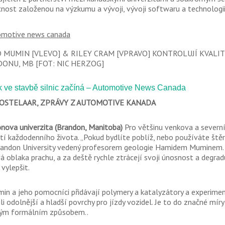
nost založenou na výzkumu a vývoji, vývoji softwaru a technologii
 MUMIN [VLEVO] & RILEY CRAM [VPRAVO] KONTROLUJÍ KVAL
ONU, MB [FOT: NIC HERZOG]
 ve stavbě silnic začíná – Automotive News Canada
OSTELAAR, ZPRÁVY Z AUTOMOTIVE KANADA
nova univerzita (Brandon, Manitoba)
Pro většinu venkova a severní
tí každodenního života. „Pokud bydlíte poblíž, nebo používáte štěr
andon University vedený profesorem geologie Hamidem Muminem. „T
vá oblaka prachu, a za deště rychle ztrácejí svoji únosnost a degrad
vylepšit.
min a jeho pomocníci přidávají polymery a katalyzátory a experime
ili odolnější a hladší povrchy pro jízdy vozidel. Je to do značné 
ým formálním způsobem..