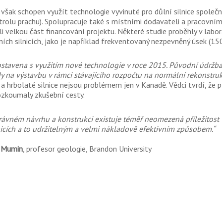
 však schopen využít technologie vyvinuté pro důlní silnice společ
trolu prachu). Spolupracuje také s místními dodavateli a pracovním
i velkou část financování projektu. Některé studie proběhly v labora
ních silnicích, jako je například frekventovaný nezpevněný úsek (15
ostavena s využitím nové technologie v roce 2015. Původní údržba
y na výstavbu v rámci stávajícího rozpočtu na normální rekonstruk
 a hrbolaté silnice nejsou problémem jen v Kanadě. Vědci tvrdí, že p
ozkoumaly zkušební cesty.
právném návrhu a konstrukci existuje téměř neomezená příležitost 
nicích a to udržitelným a velmi nákladově efektivním způsobem.“
 Mumin
, profesor geologie, Brandon University