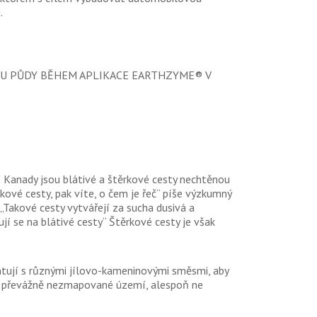
.
ITU PŮDY BĚHEM APLIKACE EARTHZYME® V
 Kanady jsou blátivé a štěrkové cesty nechtěnou
kové cesty, pak víte, o čem je řeč“ píše výzkumný
akové cesty vytvářejí za sucha dusivá a
ují se na blátivé cesty“ Štěrkové cesty je však
ntují s různými jílovo-kameninovými směsmi, aby
míry převážně nezmapované území, alespoň ne