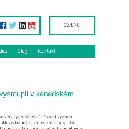
CZ
ENG
ideo
Blog
Kontakt
 vystoupil v kanadském
iverzity provádějící zásadní výzkum
olik výzkumných a inovačních projektů
sektorem s cílem vybudovat automobilovou