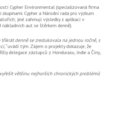
ností Cypher Environmental (specializovaná firma
i skupinami. Cypher a Národní rada pro výzkum
tořích; jiné zahrnují výsledky z aplikací v
0 nákladních aut se štěrkem denně).
 třikrát denně se zredukovala na jednou ročně, s
ci,“
uvádí tým. Zájem o projekty dokazuje, že
řišly delegace zástupců z Hondurasu, Indie a Číny,
vyřešit většinu nejhorších chronických problémů