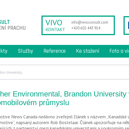
VIVO
SULT
info@vivoconsult.com
ENÍ PRACHU
+420 602 443 914
KONTAKT
kty
Služby
Reference
Ke stažení
Foto a v
n University...
her Environmental, Brandon University
omobilovém průmyslu
tive News Canada nedávno zveřejnil článek s názvem „Kanadské un
motive“, napsaný autorem Rob Bostelaar. Článek upozorňuje na něk
ajících z partnerství mezi kanadskými univerzitami a soukromým 