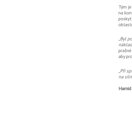
Tým je
na kon
poskytl
oblast
„Byl p
náklad
prašné
aby pr
„Při s
na sil
Hamid