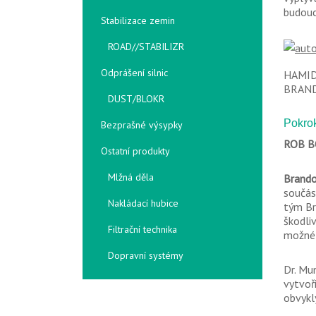
budouc
Stabilizace zemin
ROAD//STABILIZR
Odprášení silnic
HAMID
BRAND
DUST/BLOKR
Pokrok
Bezprašné výsypky
ROB B
Ostatní produkty
Mlžná děla
Brando
součás
Nakládací hubice
tým Br
škodli
Filtrační technika
možné 
Dopravní systémy
Dr. Mu
vytvoř
obvykl