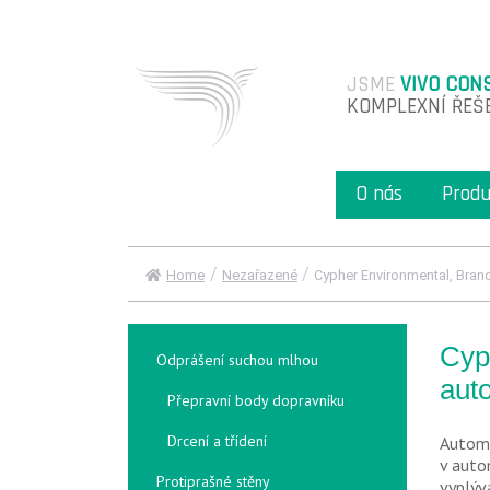
JSME
VIVO CON
KOMPLEXNÍ ŘEŠ
O nás
Produ
/
/
Home
Nezařazené
Cypher Environmental, Brando
Cyp
Odprášení suchou mlhou
aut
Přepravní body dopravníku
Drcení a třídení
Automo
v auto
Protiprašné stěny
vyplýv