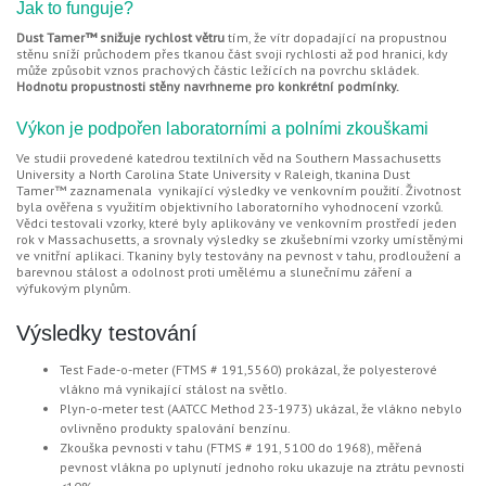
Jak to funguje?
Dust Tamer™ snižuje rychlost větru
tím, že vítr dopadající na propustnou
stěnu sníží průchodem přes tkanou část svoji rychlosti až pod hranici, kdy
může způsobit vznos prachových částic ležících na povrchu skládek.
Hodnotu propustnosti stěny navrhneme pro konkrétní podmínky.
Výkon je podpořen laboratorními a polními zkouškami
Ve studii provedené katedrou textilních věd na Southern Massachusetts
University a North Carolina State University v Raleigh, tkanina Dust
Tamer™ zaznamenala vynikající výsledky ve venkovním použití. Životnost
byla ověřena s využitím objektivního laboratorního vyhodnocení vzorků.
Vědci testovali vzorky, které byly aplikovány ve venkovním prostředí jeden
rok v Massachusetts, a srovnaly výsledky se zkušebními vzorky umístěnými
ve vnitřní aplikaci. Tkaniny byly testovány na pevnost v tahu, prodloužení a
barevnou stálost a odolnost proti umělému a slunečnímu záření a
výfukovým plynům.
Výsledky testování
Test Fade-o-meter (FTMS # 191,5560) prokázal, že polyesterové
vlákno má vynikající stálost na světlo.
Plyn-o-meter test (AATCC Method 23-1973) ukázal, že vlákno nebylo
ovlivněno produkty spalování benzínu.
Zkouška pevnosti v tahu (FTMS # 191, 5100 do 1968), měřená
pevnost vlákna po uplynutí jednoho roku ukazuje na ztrátu pevnosti