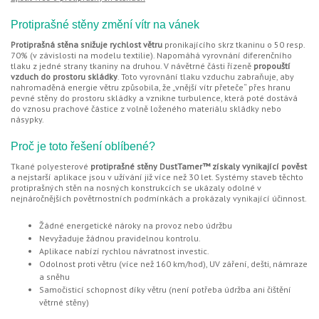
Protiprašné stěny změní vítr na vánek
Protiprašná stěna snižuje rychlost větru
pronikajícího skrz tkaninu o 50 resp.
70% (v závislosti na modelu textilie). Napomáhá vyrovnání diferenčního
tlaku z jedné strany tkaniny na druhou. V návětrné části řízeně
propouští
vzduch do prostoru skládky
. Toto vyrovnání tlaku vzduchu zabraňuje, aby
nahromaděná energie větru způsobila, že „vnější vítr přeteče“ přes hranu
pevné stěny do prostoru skládky a vznikne turbulence, která poté dostává
do vznosu prachové částice z volně loženého materiálu skládky nebo
násypky.
Proč je toto řešení oblíbené?
Tkané polyesterové
protiprašné stěny DustTamer™ získaly vynikající pověst
a nejstarší aplikace jsou v užívání již více než 30 let. Systémy staveb těchto
protiprašných stěn na nosných konstrukcích se ukázaly odolné v
nejnáročnějších povětrnostních podmínkách a prokázaly vynikající účinnost.
Žádné energetické nároky na provoz nebo údržbu
Nevyžaduje žádnou pravidelnou kontrolu.
Aplikace nabízí rychlou návratnost investic.
Odolnost proti větru (více než 160 km/hod), UV záření, dešti, námraze
a sněhu
Samočisticí schopnost díky větru (není potřeba údržba ani čištění
větrné stěny)