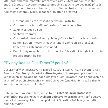
Vítr unáší ohromné množství prachových částic, které mohou způsobit
značné škody. Snižováním rychlosti proudění vzduchu lze pozitivně přispět
ke zlepšení podmínek v oblastech, kde může rychlost vzduchu ovlivňovat
funkčnost systémů, kvalitu či zatížení životního prostředí.
Ochrana proti erozi způsobené větrnou aktivitou
Ochrana citlivých zařízení prašností unášenou větrem
Zákryty skládek a sutí
Sněhové zábrany
Odstranění působení větrných poryvů na silničních a železničních
komunikacích (mosty, výjezdy z tunelů, z přírodních překážek –
kopce, valy, zalesněné části apod.)
Dělící ploty na rychlostních komunikacích a dálnicích (brání oslnění
protijedoucích řidičů)
Příklady, kde se DustTamer™ používá
DustTamer™ byl instalován v Evropě, Austrálii, Asii, Africe, v Severní a Jižní
Americe.
Systém byl úspěšně aplikován jako ochrana proti prašnosti
na
venkovních skládkách, haldách, prašných komunikacích, naskladňovacích a
vyskladňovacích plochách, vykladačích vagónů, nákladních vozů a různých
kolových a pásových nakladačů.
Dále se používá všude tam, kde je třeba
zabránit úniku prašnosti z
otevřených ploch s velkým vývinem polétavého prachu
jako např. dálková
pasová doprava sypkých hmot, pískování či práškování. Jaké jsou další
příklady využití?