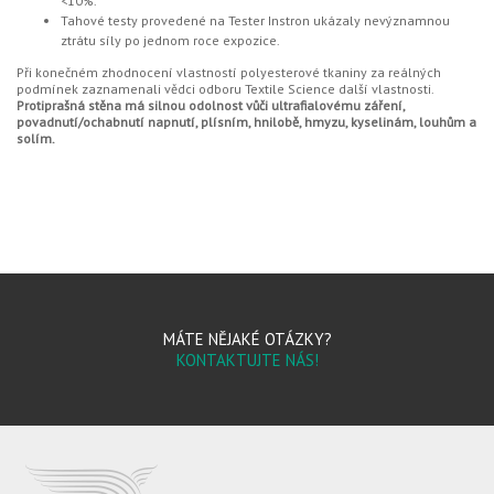
<10%.
Tahové testy provedené na Tester Instron ukázaly nevýznamnou
ztrátu síly po jednom roce expozice.
Při konečném zhodnocení vlastností polyesterové tkaniny za reálných
podmínek zaznamenali vědci odboru Textile Science další vlastnosti.
Protiprašná stěna má silnou odolnost vůči ultrafialovému záření,
povadnutí/ochabnutí napnutí, plísním, hnilobě, hmyzu, kyselinám, louhům a
solím.
MÁTE NĚJAKÉ OTÁZKY?
KONTAKTUJTE NÁS!