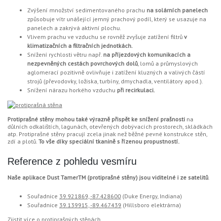
Zvýšení množství sedimentovaného prachu
na solárních panelech
způsobuje vítr unášející jemný prachový podíl, který se usazuje na
panelech a zakrývá aktivní plochu.
Vlivem prachu ve vzduchu se rovněž zvyšuje zatížení filtrů
v
klimatizačních a filtračních jednotkách.
Snížení rychlosti větru např.
na příjezdových komunikacích a
nezpevněných cestách povrchových dolů
, lomů a průmyslových
aglomerací pozitivně ovlivňuje i zatížení kluzných a valivých částí
strojů (převodovky, ložiska, turbíny, dmychadla, ventilátory apod.).
Snížení nárazu horkého vzduchu
při recirkulaci.
Protiprašné stěny mohou také výrazně přispět ke snížení prašnosti
na
důlních odkalištích, lagunách, otevřených dobývacích prostorech, skládkách
atp. Protiprašné stěny pracují zcela jinak než běžné pevné konstrukce stěn,
zdí a plotů.
To vše díky speciální tkanině s řízenou propustností.
Reference z pohledu vesmíru
Naše aplikace Dust TamerTM (protiprašné stěny) jsou viditelné i ze satelitů
.
Souřadnice
39.921869, -87.428600
(Duke Energy, Indiana)
Souřadnice
39.139915, -89.467439
(Hillsboro elektrárna)
Zjistit více o protiprašných stěnách