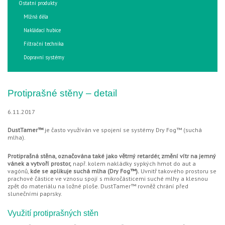
Ostatní produkty
Mlžná děla
Nakládací hubice
Filtrační technika
Dopravní systémy
Protiprašné stěny – detail
6.11.2017
DustTamer™
je často využíván ve spojení se systémy Dry Fog™ (suchá
mlha).
Protiprašná stěna, označována také jako větrný retardér, změní vítr na jemný
vánek a vytvoří prostor,
např. kolem nakládky sypkých hmot do aut a
vagónů,
kde se aplikuje suchá mlha (Dry Fog™).
Uvnitř takového prostoru se
prachové částice ve vznosu spojí s mikročásticemi suché mlhy a klesnou
zpět do materiálu na ložné ploše. DustTamer™ rovněž chrání před
slunečními paprsky.
Využití protiprašných stěn