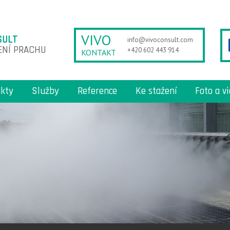
VIVO
SULT
info@vivoconsult.com
ENÍ PRACHU
+420 602 443 914
KONTAKT
kty
Služby
Reference
Ke stažení
Foto a v