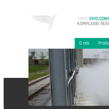
JSME
VIVO CON
KOMPLEXNÍ ŘEŠ
O nás
Produ