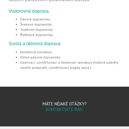
Vodorovná doprava
Pásové dopravníky
Šnekové dopravníky
Trubkové dopravníky
Řetězové dopravníky
Svislá a úklonná doprava
Korečkové elevátory
Strmé pásové dopravníky
Uzavírací, usměrňovací a dávkovací armatury (nožové uzávěry,
rotační podavače, usměrňovací klapky apod.)
MÁTE NĚJAKÉ OTÁZKY?
KONTAKTUJTE NÁS!