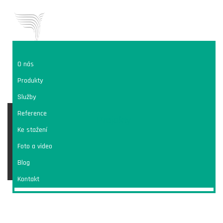
O nás
JSME
VIVO CONSULT
Produkty
KOMPLEXNÍ ŘEŠENÍ PRACHU
Služby
VIVO
info@vivoconsult.com
Reference
Projekty
+420 602 443 914
KONTAKT
Ke stažení
Foto a video
Blog
CZ
ENG
Kontakt